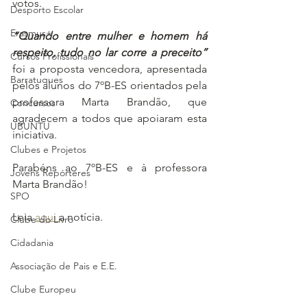
votos.
Desporto Escolar
Erasmus+
“Quando entre mulher e homem há 
respeito, tudo no lar corre a preceito”
Cursos Profissionais
foi a proposta vencedora, apresentada 
Barratuques
pelos alunos do 7ºB-ES orientados pela 
professora Marta Brandão, que 
Concursos
agradecem a todos que apoiaram esta 
UBUNTU
iniciativa.
Clubes e Projetos
Parabéns ao 7ºB-ES e à professora 
Jovens Repórteres
Marta Brandão!
SPO
Leia 
aqui 
a notícia.
Clube do Livro
Cidadania
Associação de Pais e E.E.
Clube Europeu