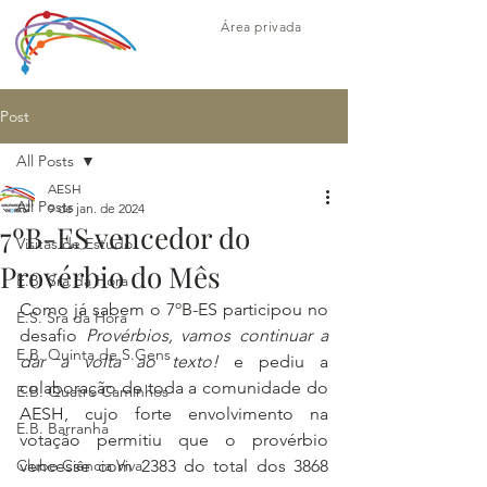
Área privada
Post
All Posts
AESH
All Posts
9 de jan. de 2024
7ºB-ES vencedor do
Visitas de Estudo
Provérbio do Mês
E.B. Sra da Hora
Como já sabem o 7ºB-ES participou no 
E.S. Sra da Hora
desafio 
Provérbios, vamos continuar a 
E.B. Quinta de S.Gens
dar a volta ao texto!
e pediu a 
colaboração de toda a comunidade do 
E.B. Quatro Caminhos
AESH, cujo forte envolvimento na 
E.B. Barranha
votação permitiu que o provérbio 
Clube Ciência Viva
vencesse com 
2383 do total dos 3868 