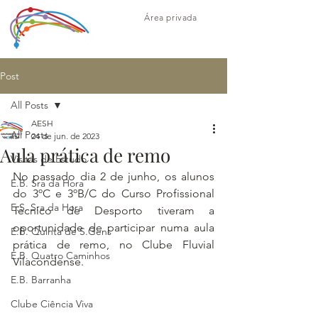
Área privada
Post
All Posts
AESH
All Posts
24 de jun. de 2023
Aula prática de remo
Visitas de Estudo
No passado dia 2 de junho, os alunos 
E.B. Sra da Hora
do 3ºC e 3ºB/C do Curso Profissional 
E.S. Sra da Hora
Técnico de Desporto tiveram a 
oportunidade de participar numa aula 
E.B. Quinta de S.Gens
prática de remo, no Clube Fluvial 
E.B. Quatro Caminhos
Vilacondense.
E.B. Barranha
Clube Ciência Viva