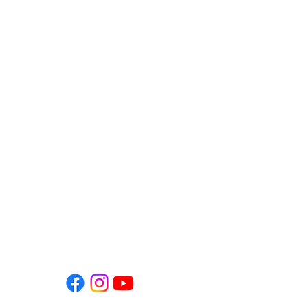
Agrupamento de Escolas da Senhora da
Hora
Travessa José Frederico Laranjo
4460 - 343
Senhora da Hora
229 577 800
/
937 157 184
Horário da Secretaria
Segunda a sexta
9h00 - 16h00
9h00 - 14h00 (agosto)
secretaria-sede@agrupamento-sra-hora.net
Siga-nos