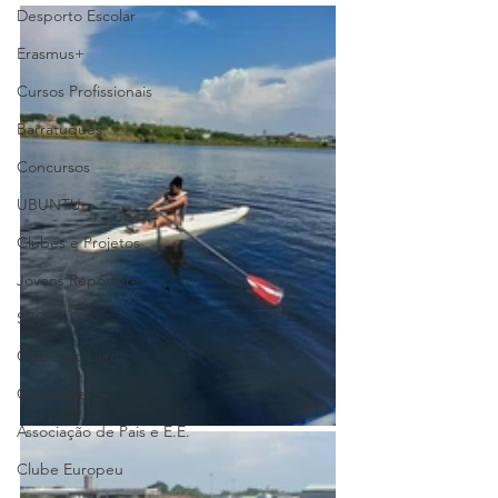
Desporto Escolar
Erasmus+
Cursos Profissionais
Barratuques
Concursos
UBUNTU
Clubes e Projetos
Jovens Repórteres
SPO
Clube do Livro
Cidadania
Associação de Pais e E.E.
Clube Europeu