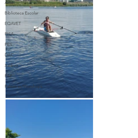
Arte
Biblioteca Escolar
EQAVET
PISA
PES
DAC
Xadrez
PAP
Palestras/Worshops