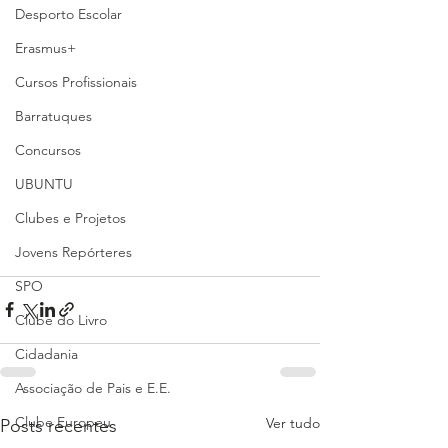
Desporto Escolar
Erasmus+
Cursos Profissionais
Barratuques
Concursos
UBUNTU
Clubes e Projetos
Jovens Repórteres
SPO
Clube do Livro
Cidadania
Associação de Pais e E.E.
Clube Europeu
Ver tudo
Posts recentes