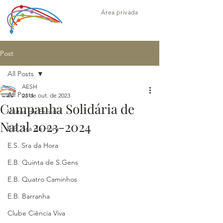
Área privada
Post
All Posts
AESH
All Posts
23 de out. de 2023
Campanha Solidária de
Visitas de Estudo
Natal 2023-2024
E.B. Sra da Hora
E.S. Sra da Hora
E.B. Quinta de S.Gens
E.B. Quatro Caminhos
E.B. Barranha
Clube Ciência Viva