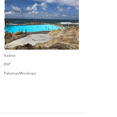
Arte
Biblioteca Escolar
EQAVET
PISA
PES
DAC
Xadrez
PAP
Palestras/Worshops