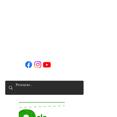
Horário da Secretaria
Segunda a sexta
9h00 - 16h00
9h00 - 14h00 (agosto)
secretaria-sede@agrupamento-sra-hora.net
Siga-nos