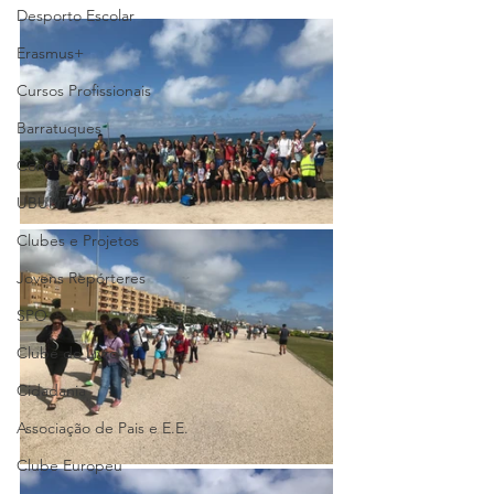
Desporto Escolar
Erasmus+
Cursos Profissionais
Barratuques
Concursos
UBUNTU
Clubes e Projetos
Jovens Repórteres
SPO
Clube do Livro
Cidadania
Associação de Pais e E.E.
Clube Europeu