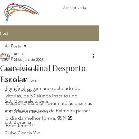
Área privada
Post
All Posts
AESH
All Posts
22 de jun. de 2023
Convívio final Desporto
Visitas de Estudo
Escolar
E.B. Sra da Hora
Para finalizar um ano recheado de 
E.S. Sra da Hora
vitórias, os 50 alunos inscritos no 
E.B. Quinta de S.Gens
Desporto Escolar  foram até às piscinas 
das Marés em Leça da Palmeira passar 
E.B. Quatro Caminhos
o dia da melhor forma. 🌺🌞🏖️
E.B. Barranha
Boas férias!!!!
Clube Ciência Viva