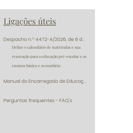
Ligações úteis
Despacho n.º 4472-A/2026, de 6 de abril,
Define o calendário de matrículas e sua
renovação para a educação pré-escolar e os
ensinos básico e secundário
Manual do Encarregado de Educação
Perguntas frequentes - FAQ's