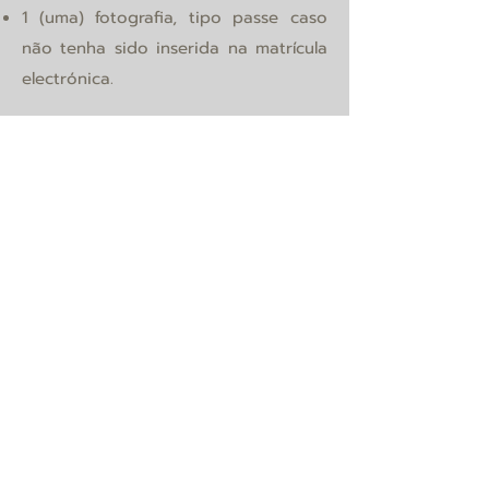
1 (uma) fotografia, tipo passe caso
não tenha sido inserida na matrícula
electrónica.
Agrupamento de Escolas da Senhora da
Hora
Travessa José Frederico Laranjo
4460 - 343
Senhora da Hora
229 577 800
/
937 157 184
Horário da Secretaria
Segunda a sexta
9h00 - 16h00
9h00 - 14h00 (agosto)
secretaria-sede@agrupamento-sra-hora.net