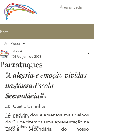
Área privada
Post
All Posts
AESH
All Posts
30 de jun. de 2023
Barratuques
Visitas de Estudo
"A alegria e emoção vividas 
E.B. Sra da Hora
na Nossa Escola 
E.S. Sra da Hora
Secundária!"
E.B. Quinta de S.Gens
E.B. Quatro Caminhos
"A pedido dos elementos mais velhos 
E.B. Barranha
do Clube fizemos uma apresentação na 
Clube Ciência Viva
Escola Secundária do nosso 