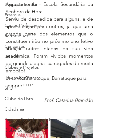
Agrupamento - Escola Secundária da 
Desporto Escolar
Senhora da Hora.
Erasmus+
Serviu de despedida para alguns, e de 
Cursos Profissionais
apresentação para outros, já que uma 
grande parte dos elementos que o 
Barratuques
constituem irão no próximo ano letivo 
Concursos
abraçar outras etapas da sua vida 
académica. Foram vividos momentos 
UBUNTU
de grande alegria, carregados de muita 
Clubes e Projetos
emoção!
Jovens Repórteres
Uma vez Barratuque, Barratuque para 
sempre!!!!!"
SPO
Clube do Livro
Prof. Catarina Brandão
Cidadania
Associação de Pais e E.E.
Clube Europeu