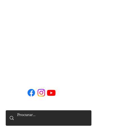
229 577 800
/
937 157 184
Horário da Secretaria
Segunda a sexta
9h00 - 16h00
9h00 - 14h00 (agosto)
secretaria-sede@agrupamento-sra-hora.net
Siga-nos