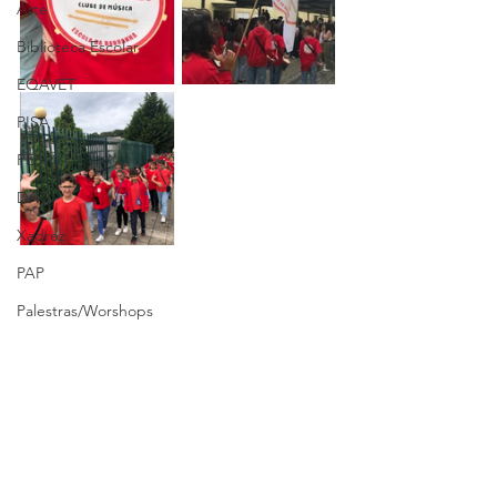
Arte
Biblioteca Escolar
EQAVET
PISA
PES
DAC
Xadrez
PAP
Palestras/Worshops