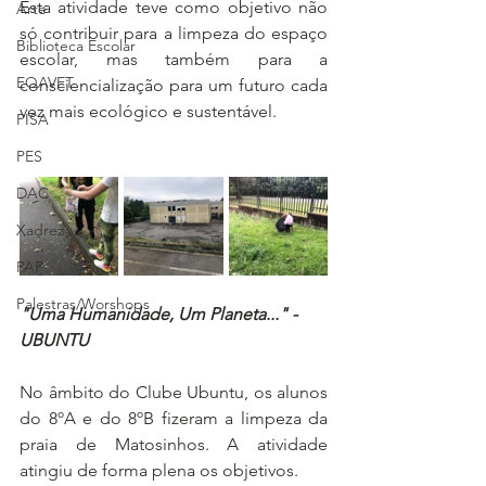
Esta atividade teve como objetivo não 
Arte
só contribuir para a limpeza do espaço 
Biblioteca Escolar
escolar, mas também para a 
EQAVET
consciencialização para um futuro cada 
vez mais ecológico e sustentável.
PISA
PES
DAC
Xadrez
PAP
Palestras/Worshops
"Uma Humanidade, Um Planeta..." - 
UBUNTU
No âmbito do Clube Ubuntu, os alunos 
do 8ºA e do 8ºB fizeram a limpeza da 
praia de Matosinhos. A atividade 
atingiu de forma plena os objetivos.