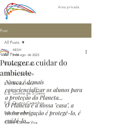
Área privada
Post
All Posts
AESH
All Posts
5 de ago. de 2023
Proteger e cuidar do
Visitas de Estudo
ambiente
E.B. Sra da Hora
Nunca é demais 
E.S. Sra da Hora
consciencializar os alunos para 
E.B. Quinta de S.Gens
a proteção do Planeta...
E.B. Quatro Caminhos
O Planeta é a nossa "casa", a 
nossa obrigação é protegê-lo, é 
E.B. Barranha
cuidá-lo...
Clube Ciência Viva