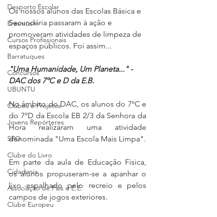
Desporto Escolar
Os nossos alunos das Escolas Básica e 
Secundária passaram à ação e 
Erasmus+
promoveram atividades de limpeza de 
Cursos Profissionais
espaços públicos. Foi assim...
Barratuques
"Uma Humanidade, Um Planeta..." - 
Concursos
DAC dos 7ºC e D da E.B.
UBUNTU
No âmbito do DAC, os alunos do 7ºC e 
Clubes e Projetos
do 7ºD da Escola EB 2/3 da Senhora da 
Jovens Repórteres
Hora realizaram uma atividade 
SPO
denominada "Uma Escola Mais Limpa". 
Clube do Livro
Em parte da aula de Educação Física, 
Cidadania
os alunos propuseram-se a apanhar o 
lixo espalhado pelo recreio e pelos 
Associação de Pais e E.E.
campos de jogos exteriores. 
Clube Europeu