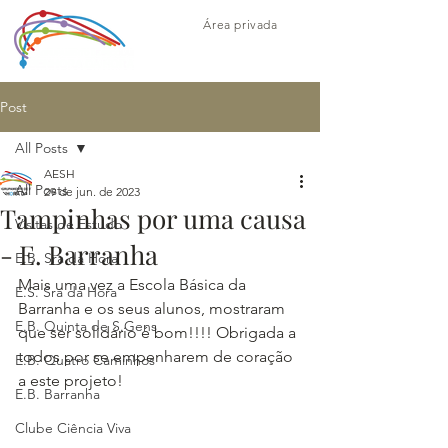
Área privada
Post
All Posts
AESH
All Posts
29 de jun. de 2023
Tampinhas por uma causa
Visitas de Estudo
- E. Barranha
E.B. Sra da Hora
Mais uma vez a Escola Básica da 
E.S. Sra da Hora
Barranha e os seus alunos, mostraram 
E.B. Quinta de S.Gens
que ser solidário é bom!!!! Obrigada a 
todos por se empenharem de coração 
E.B. Quatro Caminhos
a este projeto!
E.B. Barranha
Clube Ciência Viva