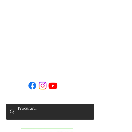
Horário da Secretaria
Segunda a sexta
9h00 - 16h00
9h00 - 14h00 (agosto)
secretaria-sede@agrupamento-sra-hora.net
Siga-nos