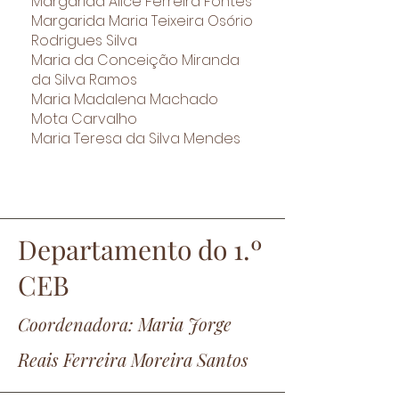
Margarida Alice Ferreira Fontes
Margarida Maria Teixeira Osório
Rodrigues Silva
Maria da Conceição Miranda
da Silva Ramos
Maria Madalena Machado
Mota Carvalho
Maria Teresa da Silva Mendes
Depart
amento
do
1.º
CEB
Coorde
nadora:
Maria Jorge
Reais Ferreira Moreira Santos