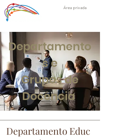
Área privada
Departamento
s e
Grupos de
Docência
Depart
amento
Educ