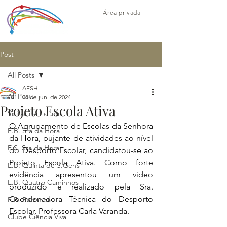
Área privada
Post
All Posts
AESH
All Posts
28 de jun. de 2024
Projeto Escola Ativa
Visitas de Estudo
O Agrupamento de Escolas da Senhora 
E.B. Sra da Hora
da Hora, pujante de atividades ao nível 
E.S. Sra da Hora
do Desporto Escolar, candidatou-se ao 
Projeto Escola Ativa. Como forte 
E.B. Quinta de S.Gens
evidência apresentou um vídeo 
E.B. Quatro Caminhos
produzido e realizado pela Sra. 
Coordenadora Técnica do Desporto 
E.B. Barranha
Escolar, Professora Carla Varanda.
Clube Ciência Viva