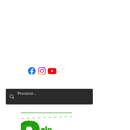
Horário da Secretaria
Segunda a sexta
9h00 - 16h00
9h00 - 14h00 (agosto)
secretaria-sede@agrupamento-sra-hora.net
Siga-nos