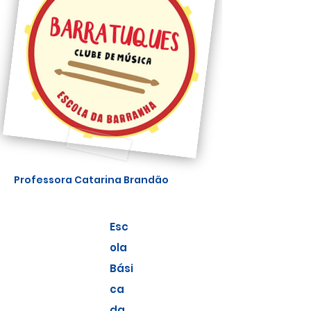
P
rofessora
Catarina Brandão
Esc
ola
Bási
ca
da